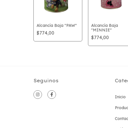
 Baja
Alcancía Baja "PAW"
Alcancía Baja
"
"MINNIE"
$774,00
$774,00
Seguinos
Cate
Inicio
Produc
Conta