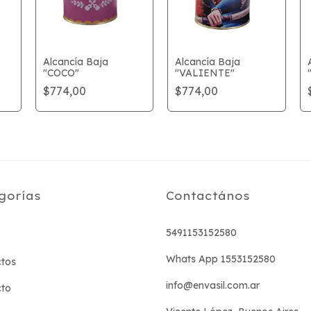
Alcancía Baja
Alcancía Baja
"COCO"
"VALIENTE"
$774,00
$774,00
gorías
Contactános
5491153152580
Whats App 1553152580
tos
info@envasil.com.ar
cto