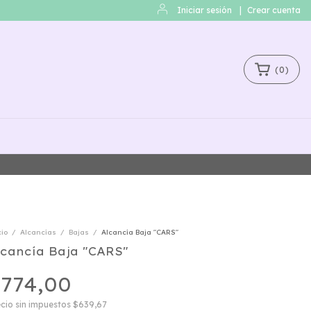
Iniciar sesión
|
Crear cuenta
(
0
)
cio
/
Alcancías
/
Bajas
/
Alcancía Baja "CARS"
lcancía Baja "CARS"
774,00
cio sin impuestos
$639,67